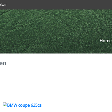
s.nl
Home
den