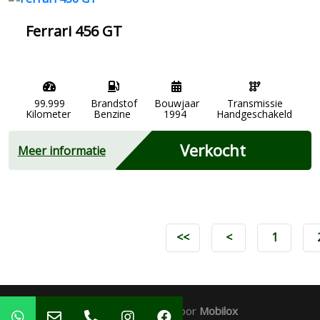
Ferrari 456 GT
99.999
Brandstof
Bouwjaar
Transmissie
Kilometer
Benzine
1994
Handgeschakeld
Verkocht
Meer informatie
<<
<
1
Mogelijk gemaakt door
Mobilox