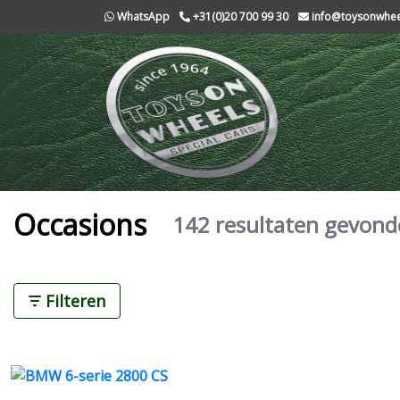
WhatsApp
+31(0)20 700 99 30
info@toysonwheel
Occasions
142 resultaten gevon
Filteren