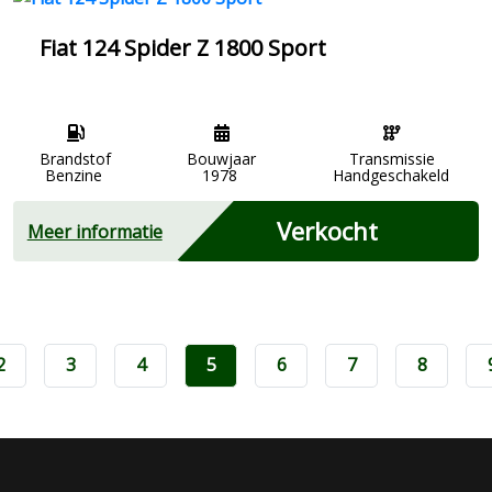
Fiat 124 Spider Z 1800 Sport
Brandstof
Bouwjaar
Transmissie
Benzine
1978
Handgeschakeld
Verkocht
Meer informatie
2
3
4
5
6
7
8