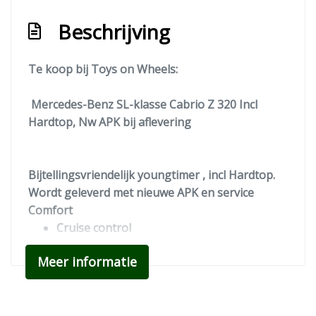
Airco automatisch
Beschrijving
Airco met automatische regeling
Elektrische ramen voor
Te koop bij Toys on Wheels:
Lederen bekleding
Mercedes-Benz SL-klasse Cabrio Z 320 Incl
Stuurbekrachtiging
Hardtop, Nw APK bij aflevering
Bijtellingsvriendelijk youngtimer , incl Hardtop.
Wordt geleverd met nieuwe APK en service
Comfort
Cruise control
Exterieur
Meer informatie
Antenne automatisch
Buitenspiegels elektrisch verstel- en
verwarmbaar