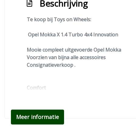
Beschrijving
Te koop bij Toys on Wheels:
Opel Mokka X 1.4 Turbo 4x4 Innovation
Mooie compleet uitgevoerde Opel Mokka
Voorzien van bijna alle accessoires
Consignatieverkoop .
Comfort
Boordcomputer
Cruise control
Regensensor
Meer informatie
Exterieur
Buitenspiegels elektrisch inklapbaar