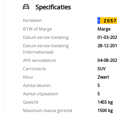
Specificaties
Kenteken
Z057
NL
BTW of Marge
Marge
Datum eerste toelating
01-03-20
Datum eerste toelating
28-12-20
(internationaal)
APK vervaldatum
04-08-20
Carrosserie
SUV
Kleur
Zwart
Aantal deuren
5
Aantal zitplaatsen
5
Gewicht
1455 kg
Maximum massa geremd
1500 kg