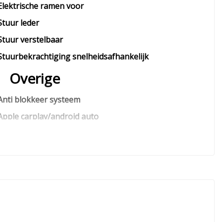
Elektrische ramen voor
Stuur leder
Stuur verstelbaar
Stuurbekrachtiging snelheidsafhankelijk
Overige
Anti blokkeer systeem
Apple carplay/android auto
Bestuurdersairbag
Bluetooth
Connected services
Elektronisch stabiliteits programma
Hoofd airbag(s) achter
Hoofd airbag(s) voor