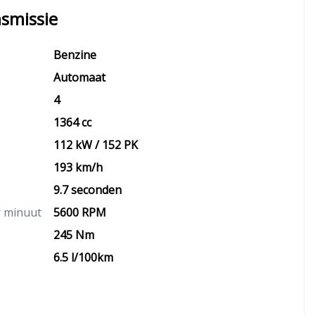
smissie
Benzine
Automaat
4
1364 cc
112 kW / 152 PK
193 km/h
9.7 seconden
r minuut
5600 RPM
245 Nm
6.5 l/100km