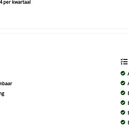
4 per kwartaal
rmbaar
ng