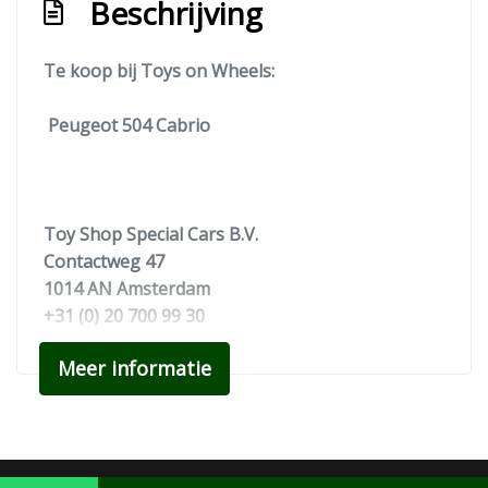
Beschrijving
Te koop bij Toys on Wheels:
Peugeot 504 Cabrio
Toy Shop Special Cars B.V.
Contactweg 47
1014 AN Amsterdam
+31 (0) 20 700 99 30
info@toysonwheels.nl
Meer informatie
www.toysonwheels.nl
Op afspraak elke zaterdag geopend voor
bezoek.