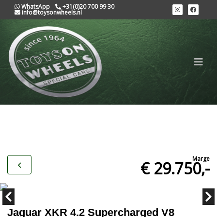
WhatsApp
+31(0)20 700 99 30
info@toysonwheels.nl
Marge
€ 29.750,-
Jaguar XKR 4.2 Supercharged V8