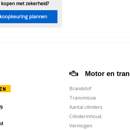
 kopen met zekerheid?
koopkeuring plannen
Motor en tra
Brandstof
ZN
Transmissie
Aantal cilinders
89
Cilinderinhoud
KM
Vermogen