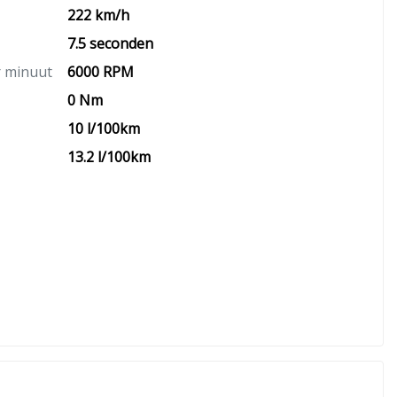
222 km/h
7.5 seconden
r minuut
6000 RPM
0 Nm
10 l/100km
13.2 l/100km