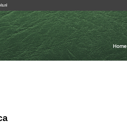
s.nl
Home
ca