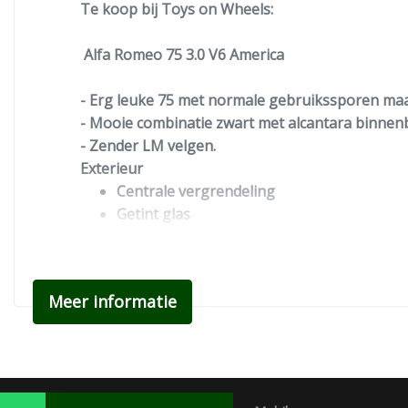
Te koop bij Toys on Wheels:
Alfa Romeo 75 3.0 V6 America
- Erg leuke 75 met normale gebruikssporen ma
- Mooie combinatie zwart met alcantara binnen
- Zender LM velgen.
Exterieur
Centrale vergrendeling
Getint glas
Lichtmetalen velgen
Interieur
Elektrische ramen voor
Meer informatie
Hoofdsteunen achter
Stuurbekrachtiging
Toy Shop Special Cars B.V.
Contactweg 47